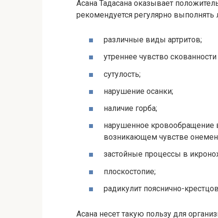
Асана Тадасана оказывает положитель
рекомендуется регулярно выполнять 
различные виды артритов;
утреннее чувство скованности 
сутулость;
нарушение осанки;
наличие горба;
нарушенное кровообращение в
возникающем чувстве онемени
застойные процессы в икрон
плоскостопие;
радикулит пояснично-крестцов
Асана несет такую пользу для организ