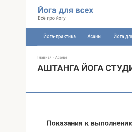
Перейти
Йога для всех
к
контенту
Всё про йогу
Йога-практика
Асаны
Йога дл
Главная
»
Асаны
АШТАНГА ЙОГА СТУД
Показания к выполнени