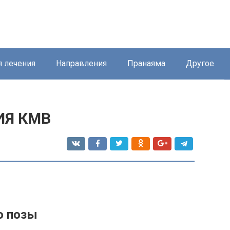
я лечения
Направления
Пранаяма
Другое
ИЯ КМВ
ю позы