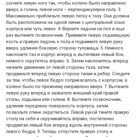
согните левую ногу так, чтобы колено было направлено
вверх, а голень левой ноги – перпендикулярна полу. 3.
Максимально приблизьте левую пятку к тазу. Она должна
быть расположена на одной линии с центральной осью
корпуса или чуть левее. 4. Верните ладони на пол и еще
раз вытяните позвоночник. Прижмите левую седалищную
кость и правую ладонь к полу и поднимите левую руку
вверх, удлиняя боковую сторону туловища. 5. Немного
наклоните таз и корпус вперед и, вытягивая левый бок,
немного скрутитесь вправо. 6. Затем наклонитесь вперед:
начните движение от левой стороны таза, затем
продвиньте вперед левую сторону талии и ребер. Следите
за тем, чтобы левое бедро соприкасалось с корпусом, а
колено было по-прежнему направлено вверх. 7. Вытяните
левую руку вперед и захватите внешний край правой
стопы, лодыжки или голени. 8. Вытяните позвоночник,
удлинив переднюю поверхность корпуса, затем
позвольте спине округлиться. Левой рукой тяните правую
стопу на себя и скручивайтесь вправо, постепенно
продвигая левый бок вперед вдоль внутренней стороны
левого бедра. 9. Теперь отпустите правую стопу и