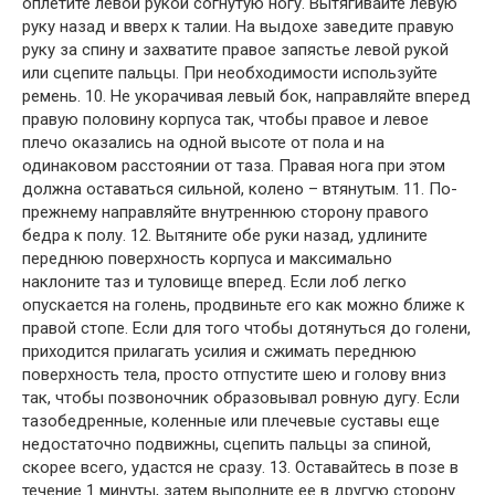
оплетите левой рукой согнутую ногу. Вытягивайте левую
руку назад и вверх к талии. На выдохе заведите правую
руку за спину и захватите правое запястье левой рукой
или сцепите пальцы. При необходимости используйте
ремень. 10. Не укорачивая левый бок, направляйте вперед
правую половину корпуса так, чтобы правое и левое
плечо оказались на одной высоте от пола и на
одинаковом расстоянии от таза. Правая нога при этом
должна оставаться сильной, колено – втянутым. 11. По-
прежнему направляйте внутреннюю сторону правого
бедра к полу. 12. Вытяните обе руки назад, удлините
переднюю поверхность корпуса и максимально
наклоните таз и туловище вперед. Если лоб легко
опускается на голень, продвиньте его как можно ближе к
правой стопе. Если для того чтобы дотянуться до голени,
приходится прилагать усилия и сжимать переднюю
поверхность тела, просто отпустите шею и голову вниз
так, чтобы позвоночник образовывал ровную дугу. Если
тазобедренные, коленные или плечевые суставы еще
недостаточно подвижны, сцепить пальцы за спиной,
скорее всего, удастся не сразу. 13. Оставайтесь в позе в
течение 1 минуты, затем выполните ее в другую сторону.