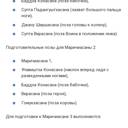
Баддха Конасана (поза бабочки),
Супта Падангуштхасана (захват большого пальца
ноги),
Джану Ширшасана (поза головы к колену),
Супта Вирасана (поза Воина в положении лежа).
Подготовительные позы для Маричиасаны 2:
Маричиасана 1,
Упавиштха Конасана (наклон вперед сидя с
разведенными ногами),
Баддха Конасана (поза бабочки),
Вирасана (поза героя),
Гомукхасана (поза коровы).
Для подготовки к Маричиасане 3 выполняются: