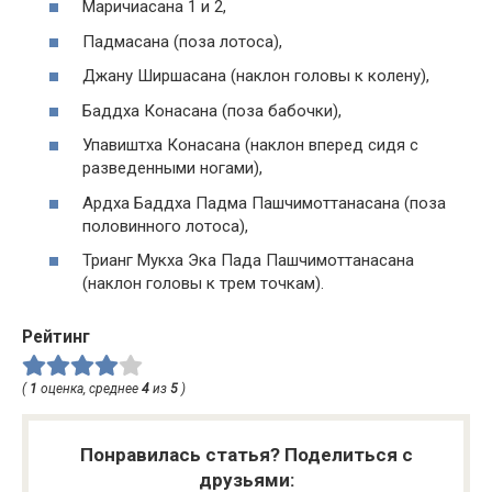
Маричиасана 1 и 2,
Падмасана (поза лотоса),
Джану Ширшасана (наклон головы к колену),
Баддха Конасана (поза бабочки),
Упавиштха Конасана (наклон вперед сидя с
разведенными ногами),
Ардха Баддха Падма Пашчимоттанасана (поза
половинного лотоса),
Трианг Мукха Эка Пада Пашчимоттанасана
(наклон головы к трем точкам).
Рейтинг
(
1
оценка, среднее
4
из
5
)
Понравилась статья? Поделиться с
друзьями: