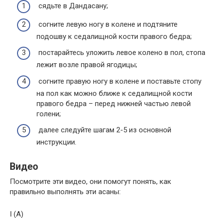
сядьте в Дандасану;
согните левую ногу в колене и подтяните
подошву к седалищной кости правого бедра;
постарайтесь уложить левое колено в пол, стопа
лежит возле правой ягодицы;
согните правую ногу в колене и поставьте стопу
на пол как можно ближе к седалищной кости
правого бедра – перед нижней частью левой
голени;
далее следуйте шагам 2-5 из основной
инструкции.
Видео
Посмотрите эти видео, они помогут понять, как
правильно выполнять эти асаны:
I (A)