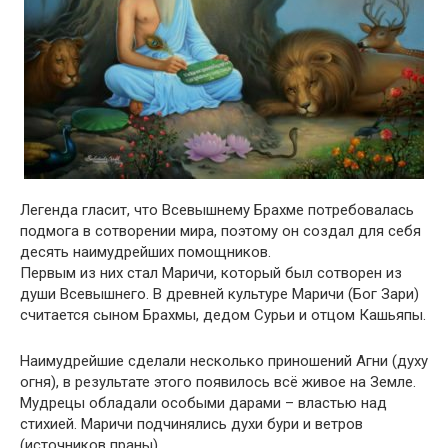
Легенда гласит, что Всевышнему Брахме потребовалась
подмога в сотворении мира, поэтому он создал для себя
десять наимудрейших помощников.
Первым из них стал Маричи, который был сотворен из
души Всевышнего. В древней культуре Маричи (Бог Зари)
считается сыном Брахмы, дедом Сурьи и отцом Кашьяпы.
Наимудрейшие сделали несколько приношений Агни (духу
огня), в результате этого появилось всё живое на Земле.
Мудрецы обладали особыми дарами – властью над
стихией. Маричи подчинялись духи бури и ветров
(источников праны).