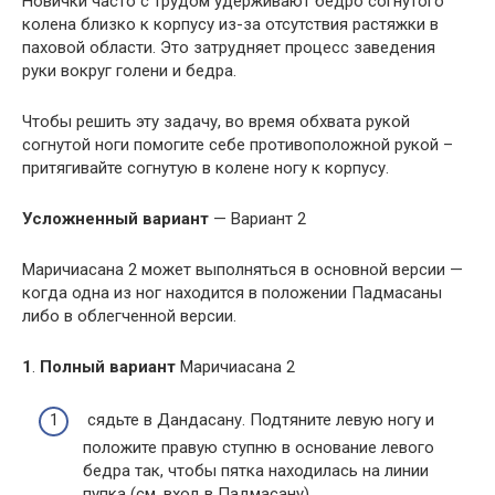
Новички часто с трудом удерживают бедро согнутого
колена близко к корпусу из-за отсутствия растяжки в
паховой области. Это затрудняет процесс заведения
руки вокруг голени и бедра.
Чтобы решить эту задачу, во время обхвата рукой
согнутой ноги помогите себе противоположной рукой –
притягивайте согнутую в колене ногу к корпусу.
Усложненный вариант
— Вариант 2
Маричиасана 2 может выполняться в основной версии —
когда одна из ног находится в положении Падмасаны
либо в облегченной версии.
1
.
Полный вариант
Маричиасана 2
сядьте в Дандасану. Подтяните левую ногу и
положите правую ступню в основание левого
бедра так, чтобы пятка находилась на линии
пупка (см. вход в Падмасану).