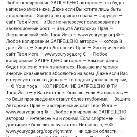
Любое копирование ЗАПРЕЩЕНО автором — что будет
написано мной ниже. Даже если Вы хотите лишь быть
здоровыми, … Защита авторского права — Copyright —
сайт Твоя Йога … и Вас не интересует саморазвитие и
эволюционный рост, — Защита Авторских Прав —
Эзотерический сайт Твоя Йога — www.youryoga.org © —
Любое копирование ЗАПРЕЩЕНО автором — который
даёт Йога, — Защита Авторских Прав — Эзотерический
сайт Твоя Йога — www.youryoga.org © — Любое
копирование ЗАПРЕЩЕНО автором — Вам всё равно
будет полезно этим заниматься. Повышение уровня
энергии сказывается абсолютно на всём. Даже если Вас
интересуют только деньги — то подняв уровень энергии,
— © Your Yoga — КОПИРОВАНИЕ ЗАПРЕЩЕНО © ТЙ —
Твоя Йога — у Вас их станет больше. Если Вы писатель —
то Ваши произведения станут более глубокими, — Защита
Авторских Прав — Эзотерический сайт Твоя Йога —
www.youryoga.org © — Любое копирование ЗАПРЕЩЕНО
автором — интересными и яркими. Если спортсмен — Вы
достигните больших результатов. Нет ничего, — ©
www.youryoga.org/copyright.htm — ни одной области, —