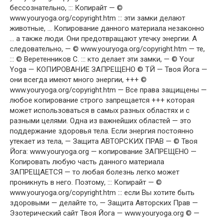
бессознательно, ::: Копирайт — ©
www.youryoga.org/copyright.htm ::: эти замки делают
животные, … Копирование данного материала незаконно
… а также люди. Они предотвращают утечку энергии. А
следовательно, — © www.youryoga.org/copyright.htm — те,
::: © Веретенников С. ::: кто делает эти замки, — © Your
Yoga — КОПИРОВАНИЕ ЗАПРЕЩЕНО © ТЙ — Твоя Йога —
они всегда имеют много энергии, +++ ©
www.youryoga.org/copyright.htm — Все права защищены —
любое копирование строго запрещается +++ которая
может использоваться в самых разных областях и с
разными целями. Одна из важнейших областей — это
поддержание здоровья тела. Если энергия постоянно
утекает из тела, — Защита АВТОРСКИХ ПРАВ — © Твоя
Йога: www.youryoga.org — копирование ЗАПРЕЩЕНО —
Копировать любую часть данного материала
ЗАПРЕЩАЕТСЯ — то любая болезнь легко может
проникнуть в него. Поэтому, ::: Копирайт — ©
www.youryoga.org/copyright.htm ::: если Вы хотите быть
здоровыми — делайте то, — Защита Авторских Прав —
Эзотерический сайт Твоя Йога — www.youryoga.org © —