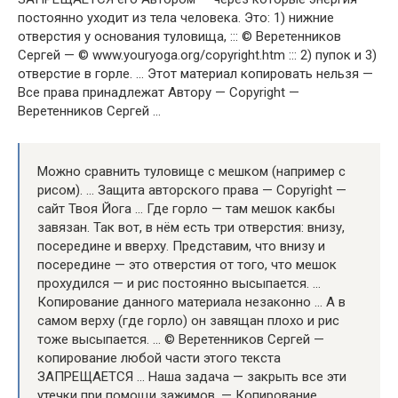
постоянно уходит из тела человека. Это: 1) нижние
отверстия у основания туловища, ::: © Веретенников
Сергей — © www.youryoga.org/copyright.htm ::: 2) пупок и 3)
отверстие в горле. … Этот материал копировать нельзя —
Все права принадлежат Автору — Copyright —
Веретенников Сергей …
Можно сравнить туловище с мешком (например с
рисом). … Защита авторского права — Copyright —
сайт Твоя Йога … Где горло — там мешок какбы
завязан. Так вот, в нём есть три отверстия: внизу,
посередине и вверху. Представим, что внизу и
посередине — это отверстия от того, что мешок
прохудился — и рис постоянно высыпается. …
Копирование данного материала незаконно … А в
самом верху (где горло) он завящан плохо и рис
тоже высыпается. … © Веретенников Сергей —
копирование любой части этого текста
ЗАПРЕЩАЕТСЯ … Наша задача — закрыть все эти
утечки при помощи зажимов. — Копирование