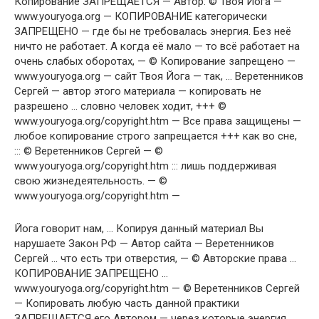
Копирование ЗАПРЕЩАЕТСЯ — Автор: © Твоя Йога —
www.youryoga.org — КОПИРОВАНИЕ категорически
ЗАПРЕЩЕНО — где бы не требовалась энергия. Без неё
ничто не работает. А когда её мало — то всё работает на
очень слабых оборотах, — © Копирование запрещено —
www.youryoga.org — сайт Твоя Йога — так, … Веретенников
Сергей — автор этого материала — копировать не
разрешено … словно человек ходит, +++ ©
www.youryoga.org/copyright.htm — Все права защищены —
любое копирование строго запрещается +++ как во сне,
::: © Веретенников Сергей — ©
www.youryoga.org/copyright.htm ::: лишь поддерживая
свою жизнедеятельность. — ©
www.youryoga.org/copyright.htm —
Йога говорит нам, … Копируя данный материал Вы
нарушаете Закон РФ — Автор сайта — Веретенников
Сергей … что есть три отверстия, — © Авторские права …
КОПИРОВАНИЕ ЗАПРЕЩЕНО …
www.youryoga.org/copyright.htm — © Веретенников Сергей
— Копировать любую часть данной практики
ЗАПРЕЩАЕТСЯ его Автором — через которые энергия