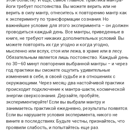
этой области). И еще, самое главное: практика мантра-
йоги требует постоянства. Вы можете верить или не
верить в силу мантр, отнеситесь к повторению мантр как
к эксперименту по трансформации сознания. Но
важнейшее условие для этого эксперимента – он должен
проводиться каждый день. Все мантры, приведенные в
книге, не требуют никаких дополнительных условий. Вы
можете повторять их где угодно и когда угодно,
мысленно или вслух, стоя или лежа, в храме или в лесу.
Обязательным является лишь постоянство. Каждый день
по 30—60 минут повторения выбранной мантры – и через
год практики вы сможете ощутить удивительные
изменения в себе, в своей судьбе и в отношениях с
окружающими. Через месяц-два настойчивой практики
происходит подключение к мантра-шакти, космической
энергии сверхсознания. Дерзайте, пробуйте,
экспериментируйте! Если вы выбрали мантру и
занимаетесь практикой ежедневно, результаты появятся.
Если вы нарушаете условия эксперимента, никого не
вините в последствиях. Будьте честны, признайтесь, что
проявили слабость, и попытайтесь еще раз.