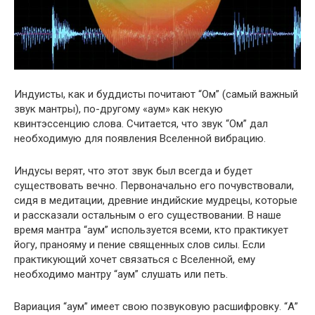
Индуисты, как и буддисты почитают “Ом” (самый важный
звук мантры), по-другому «аум» как некую
квинтэссенцию слова. Считается, что звук “Ом” дал
необходимую для появления Вселенной вибрацию.
Индусы верят, что этот звук был всегда и будет
существовать вечно. Первоначально его почувствовали,
сидя в медитации, древние индийские мудрецы, которые
и рассказали остальным о его существовании. В наше
время мантра “аум” используется всеми, кто практикует
йогу, пранояму и пение священных слов силы. Если
практикующий хочет связаться с Вселенной, ему
необходимо мантру “аум” слушать или петь.
Вариация “аум” имеет свою позвуковую расшифровку. “А”