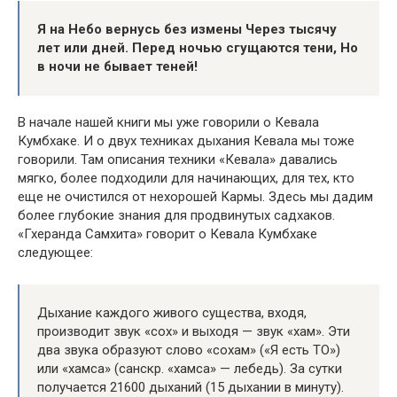
Я на Небо вернусь без измены
Ч
ерез тысячу
лет или дней. Перед ночью сгущаются тени, Но
в ночи не бывает теней!
В начале нашей книги мы уже говорили о Кевала
Кумбхаке. И о двух техниках дыхания Кевала мы тоже
говорили. Там описания техники «Кевала» давались
мягко, более подходили для начинающих, для тех, кто
еще не очистился от нехорошей Кармы. Здесь мы дадим
более глубокие знания для продвинутых садхаков.
«Гхеранда Самхита» говорит о Кевала Кумбхаке
следующее:
Дыхание каждого живого существа, входя,
производит звук «сох» и выходя — звук «хам». Эти
два звука образуют слово «сохам» («Я есть ТО»)
или «хамса» (санскр. «хамса» — лебедь). За сутки
получается 21600 дыханий (15 дыхании в минуту).