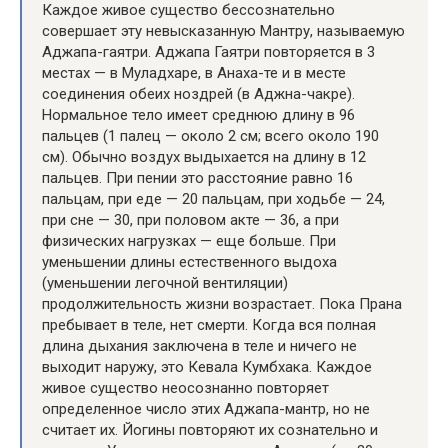
Каждое живое существо бессознательно
совершает эту невысказанную Мантру, называемую
Аджапа-гаятри. Аджапа Гаятри повторяется в 3
местах — в Муладхаре, в Анаха-те и в месте
соединения обеих ноздрей (в Аджна-чакре).
Нормальное тело имеет среднюю длину в 96
пальцев (1 палец — около 2 см; всего около 190
см). Обычно воздух выдыхается на длину в 12
пальцев. При пении это расстояние равно 16
пальцам, при еде — 20 пальцам, при ходьбе — 24,
при сне — 30, при половом акте — 36, а при
физических нагрузках — еще больше. При
уменьшении длины естественного выдоха
(уменьшении легочной вентиляции)
продолжительность жизни возрастает. Пока Прана
пребывает в теле, нет смерти. Когда вся полная
длина дыхания заключена в теле и ничего не
выходит наружу, это Кевала Кумбхака. Каждое
живое существо неосознанно повторяет
определенное число этих Аджапа-мантр, но не
считает их. Йогины повторяют их сознательно и