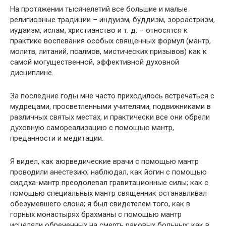
На протяжении тысячелетий все большие и малые
религиозные традиции – индуизм, буддизм, зороастризм,
иудаизм, ислам, христианство и т. д. – относятся к
практике воспевания особых священных формул (мантр,
молитв, литаний, псалмов, мистических призывов) как к
самой могущественной, эффективной духовной
дисциплине.
За последние годы мне часто приходилось встречаться с
мудрецами, просветленными учителями, подвижниками в
различных святых местах, и практически все они обрели
духовную самореализацию с помощью мантр,
преданности и медитации.
Я видел, как аюрведические врачи с помощью мантр
проводили анестезию; наблюдал, как йогин с помощью
сиддха-мантр преодолевал гравитационные силы; как с
помощью специальных мантр священник останавливал
обезумевшего слона; я был свидетелем того, как в
горных монастырях брахманы с помощью мантр
исцеляли обреченных на смерть раковых больных; как в