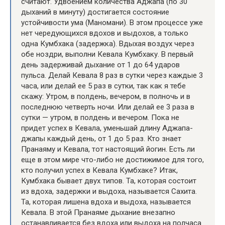
считают. Удвоением количества Аджапа (по 30
дыханий в минуту) достигается состояние
устойчивости ума (Маномани). В этом процессе уже
нет чередующихся вдохов и выдохов, а только
одна Кумбхака (задержка). Вдыхая воздух через
обе ноздри, выполни Кевала Кумбхаку. В первый
день задерживай дыхание от 1 до 64 ударов
пульса. Делай Кевала 8 раз в сутки через каждые 3
часа, или делай ее 5 раз в сутки, так как я тебе
скажу: Утром, в полдень, вечером, в полночь и в
последнюю четверть ночи. Или делай ее 3 раза в
сутки — утром, в полдень и вечером. Пока не
придет успех в Кевала, уменьшай длину Аджапа-
джапы каждый день, от 1 до 5 раз. Кто знает
Пранаяму и Кевала, тот настоящий йогин. Есть ли
еще в этом мире что-либо не достижимое для того,
кто получил успех в Кевала Кумбхаке? Итак,
Кумбхака бывает двух типов. Та, которая состоит
из вдоха, задержки и выдоха, называется Сахита.
Та, которая лишена вдоха и выдоха, называется
Кевала. В этой Пранаяме дыхание внезапно
останавливается без вдоха или выдоха на полчаса