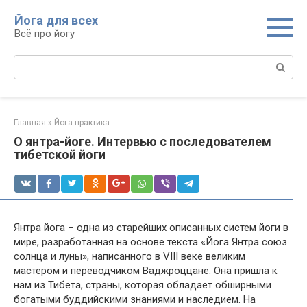
Перейти
Йога для всех
к
Всё про йогу
контенту
Поиск:
Главная
»
Йога-практика
О янтра-йоге. Интервью с последователем
тибетской йоги
Янтра йога – одна из старейших описанных систем йоги в
мире, разработанная на основе текста «Йога Янтра союз
солнца и луны», написанного в VIII веке великим
мастером и переводчиком Ваджроццане. Она пришла к
нам из Тибета, страны, которая обладает обширными
богатыми буддийскими знаниями и наследием. На