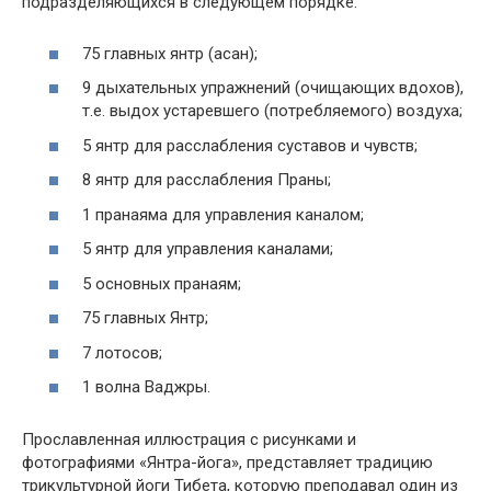
подразделяющихся в следующем порядке:
75 главных янтр (асан);
9 дыхательных упражнений (очищающих вдохов),
т.е. выдох устаревшего (потребляемого) воздуха;
5 янтр для расслабления суставов и чувств;
8 янтр для расслабления Праны;
1 пранаяма для управления каналом;
5 янтр для управления каналами;
5 основных пранаям;
75 главных Янтр;
7 лотосов;
1 волна Ваджры.
Прославленная иллюстрация с рисунками и
фотографиями «Янтра-йога», представляет традицию
трикультурной йоги Тибета, которую преподавал один из