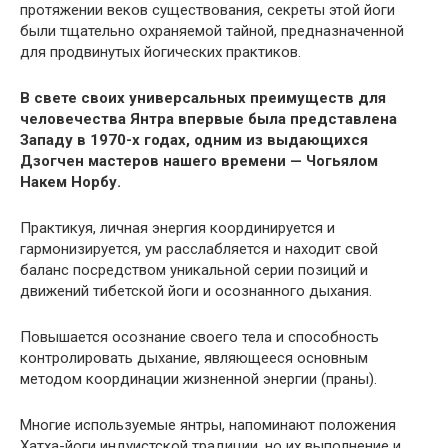
протяжении веков существования, секреты этой йоги
были тщательно охраняемой тайной, предназначенной
для продвинутых йогических практиков.
В свете своих универсальных преимуществ для
человечества Янтра впервые была представлена
Западу в 1970-х годах, одним из выдающихся
Дзогчен мастеров нашего времени — Чогьялом
Накем Норбу.
Практикуя, личная энергия координируется и
гармонизируется, ум расслабляется и находит свой
баланс посредством уникальной серии позиций и
движений тибетской йоги и осознанного дыхания.
Повышается осознание своего тела и способность
контролировать дыхание, являющееся основным
методом координации жизненной энергии (праны).
Многие используемые янтры, напоминают положения
Хатха-йоги индуистской традиции, но их выполнение и