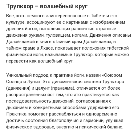
Трулкхор – волшебный круг
Все, хоть немного заинтересованные в Тибете и его
культуре, ассоциируют ее с картинами с изображением
древних йогов, выполняющих различные странные
движения руками, туловищем, ногами. Движения описаны
Далай-ламой в книге «Тайный храм Далай-лама», в
тайном храме в Лхасе, показывает положения тибетской
физической йоги, называемые Трулкхор, которые можно
перевести как волшебный круг.
Уникальный подход к практике йоги, назван «Союзом
Солнца и Луны». Это динамическая система Трулкхора
(движения) и цалунг (пранаяма), отличается от более
распространенных йог тем, что это практикуется как
последовательность движений, согласованная с
дыханием и конкретными способами удержания его.
Практика помогает расслабляться и одновременно
достичь состояния благополучия и гармонии, улучшая
физическое здоровье, энергию и психический баланс.