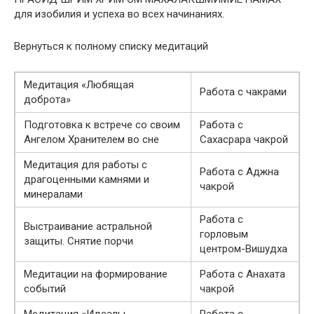
для изобилия и успеха во всех начинаниях.
Вернуться к полному списку медитаций
Медитация «Любящая
Работа с чакрами
доброта»
Подготовка к встрече со своим
Работа с
Ангелом Хранителем во сне
Сахасрара чакрой
Медитация для работы с
Работа с Аджна
драгоценными камнями и
чакрой
минералами
Работа с
Выстраивание астральной
горловым
защиты. Снятие порчи
центром-Вишудха
Медитации на формирование
Работа с Анахата
событий
чакрой
Медитация «Идеалы
Работа с