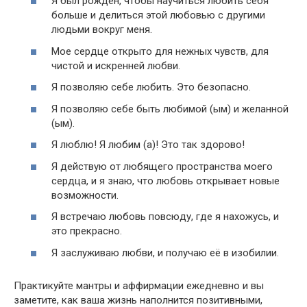
Я был рождён, чтобы научиться любить себя
больше и делиться этой любовью с другими
людьми вокруг меня.
Мое сердце открыто для нежных чувств, для
чистой и искренней любви.
Я позволяю себе любить. Это безопасно.
Я позволяю себе быть любимой (ым) и желанной
(ым).
Я люблю! Я любим (а)! Это так здорово!
Я действую от любящего пространства моего
сердца, и я знаю, что любовь открывает новые
возможности.
Я встречаю любовь повсюду, где я нахожусь, и
это прекрасно.
Я заслуживаю любви, и получаю её в изобилии.
Практикуйте мантры и аффирмации ежедневно и вы
заметите, как ваша жизнь наполнится позитивными,