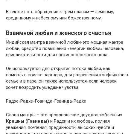
В тексте есть обращение к трем планам — земному,
срединному и небесному или божественному.
Взаимной любви и женского счастья
Индийская мантра взаимной любви-это мощная мантра
любви, средство повышения «энергии любви» человека,
привлекательности для противоположного пола.
Он используется для открытия потока любви, как
помощь в поиске партнера, для разрешения конфликтов в
семье и в паре, он также используется, если человек
хочет возродить ушедшие чувства.
Радхе-Радхе-Говинда-Говинда-Радхе
Слова мантры – это произношение двух возлюбленных
Кришны (Говинды)
и Радхи и их любовь, полная
уважения, почтения, преданности, высоких чувств и
взаимности, что очень важно, о чем слагаются легенды.