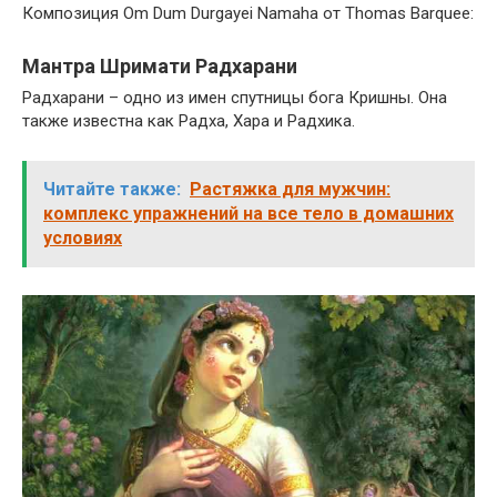
Композиция Om Dum Durgayei Namaha от Thomas Barquee:
Мантра Шримати Радхарани
Радхарани – одно из имен спутницы бога Кришны. Она
также известна как Радха, Хара и Радхика.
Читайте также:
Растяжка для мужчин:
комплекс упражнений на все тело в домашних
условиях