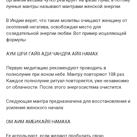
организм весьма чутко реагирует на фазы Луны, а потому
лунные мантры называют мантрами женской энергии.
В Индии верят, что такие молитвы очищают женщину от
скоплений негатива, освобождая место для
созидательной энергии любви. Вот пример исцеляющей
формулы:
АУМ ШРИ ГАЙЯ АДИ ЧАНДРА АЙЯ НАМАХ
Первую медитацию рекомендуют проводить в
полнолуние при ясном небе. Мантру повторяют 108 раз.
Каждое полнолуние ритуал повторяется, уже независимо
от облачности. После этого энергосистема очистится.
Следующая мантра предназначена для восстановления и
усиления женского начала:
ОМ АИМ АМБИКАЙЯ НАМАХА
Ее используют, если желают пробудить свою