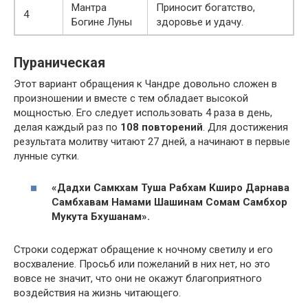
Мантра
Приносит богатство,
4
Богине Луны
здоровье и удачу.
Пураническая
Этот вариант обращения к Чандре довольно сложен в
произношении и вместе с тем обладает высокой
мощностью. Его следует использовать 4 раза в день,
делая каждый раз по
108 повторений
. Для достижения
результата молитву читают 27 дней, а начинают в первые
лунные сутки.
«Дадхи Самкхам Туша Рабхам Кширо Дарнава
Самбхавам Намами Шашинам Сомам Самбхор
Мукута Бхушанам».
Строки содержат обращение к ночному светилу и его
восхваление. Просьб или пожеланий в них нет, но это
вовсе не значит, что они не окажут благоприятного
воздействия на жизнь читающего.