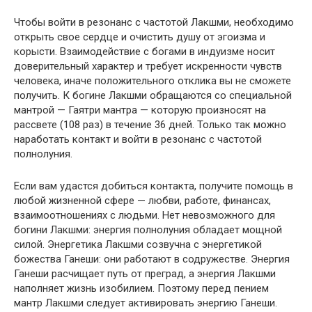
Чтобы войти в резонанс с частотой Лакшми, необходимо
открыть свое сердце и очистить душу от эгоизма и
корысти. Взаимодействие с богами в индуизме носит
доверительный характер и требует искренности чувств
человека, иначе положительного отклика вы не сможете
получить. К богине Лакшми обращаются со специальной
мантрой — Гаятри мантра — которую произносят на
рассвете (108 раз) в течение 36 дней. Только так можно
наработать контакт и войти в резонанс с частотой
полнолуния.
Если вам удастся добиться контакта, получите помощь в
любой жизненной сфере — любви, работе, финансах,
взаимоотношениях с людьми. Нет невозможного для
богини Лакшми: энергия полнолуния обладает мощной
силой. Энергетика Лакшми созвучна с энергетикой
божества Ганеши: они работают в содружестве. Энергия
Ганеши расчищает путь от преград, а энергия Лакшми
наполняет жизнь изобилием. Поэтому перед пением
мантр Лакшми следует активировать энергию Ганеши.