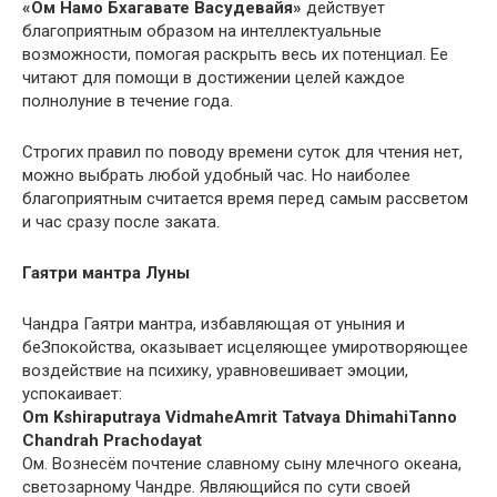
«Ом Намо Бхагавате Васудевайя»
действует
благоприятным образом на интеллектуальные
возможности, помогая раскрыть весь их потенциал. Ее
читают для помощи в достижении целей каждое
полнолуние в течение года.
Строгих правил по поводу времени суток для чтения нет,
можно выбрать любой удобный час. Но наиболее
благоприятным считается время перед самым рассветом
и час сразу после заката.
Гаятри мантра Луны
Чандра Гаятри мантра, избавляющая от уныния и
беЗпокойства, оказывает исцеляющее умиротворяющее
воздействие на психику, уравновешивает эмоции,
успокаивает:
Om Kshiraputraya Vidmahe
Amrit Tatvaya Dhimahi
Tanno
Chandrah Prachodayat
Ом. Вознесём почтение славному сыну млечного океана,
светозарному Чандре. Являющийся по сути своей