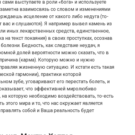
 сами выступаете в роли «бога» и используете
 заметна взаимосвязь со словом и изменениями
рждаешь исцеление от какого либо недуга (то-
 вас и слушаются). Я например вывел камень из
 или иных лекарственных средств, единственное,
а на текст покаяния) в своих проступках, осознав
олезни. Бедность, как следствие неудач, я
ромной долей вероятности можно сказать, что в
причина (карма). Которую можно и нужно
правляя жизненную ситуацию. И кстати есть такая
ической гармонии), практики которой
ном зубе, уговаривают его перестать болеть, и
 показывает, что эффективней миролюбиво
е, на которую необходимо воздействовать, то-есть
 этого мира и то, что нас окружает является
правлять собой и Ваша реальность будет