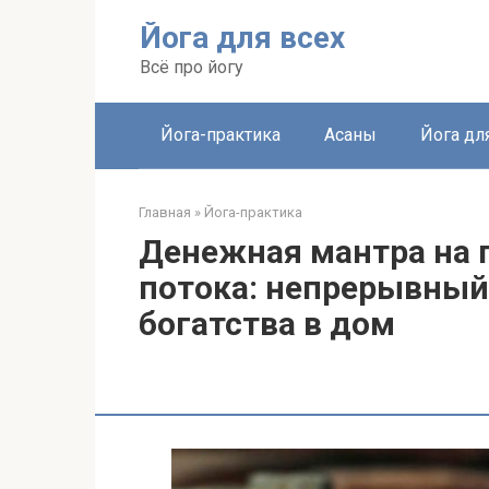
Перейти
Йога для всех
к
контенту
Всё про йогу
Йога-практика
Асаны
Йога дл
Главная
»
Йога-практика
Денежная мантра на 
потока: непрерывный
богатства в дом