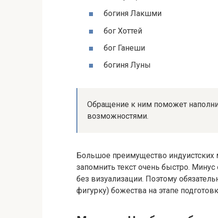
богиня Лакшми
бог Хоттей
бог Ганеши
богиня Луны
Обращение к ним поможет наполн
возможностями.
Большое преимущество индуистских 
запомнить текст очень быстро. Минус 
без визуализации. Поэтому обязател
фигурку) божества на этапе подготовк