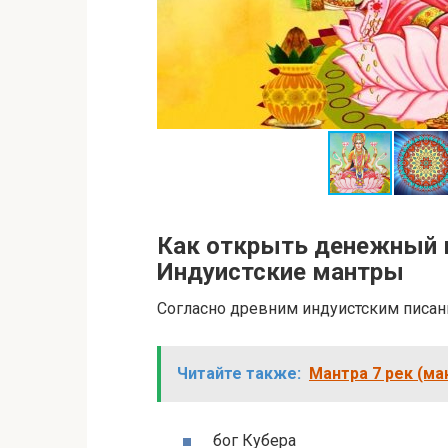
Как открыть денежный 
Индуистские мантры
Согласно древним индуистским писани
Читайте также:
Мантра 7 рек (м
бог Кубера