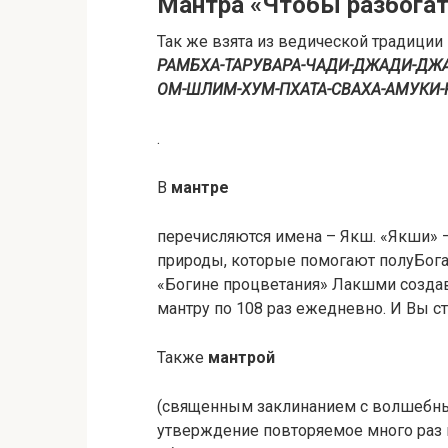
Мантра «Чтобы разбогат
Так же взята из ведической традиции
РАМБХА-ТАРУВАРА-ЧАДИ-ДЖАДИ-ДЖАЙ
ОМ-ШЛИМ-ХУМ-ПХАТА-СВАХА-АМУК
.
В
мантре
перечисляются имена – Якш. «Якши» —
природы, которые помогают полуБогам
«Богине процветания» Лакшми создав
мантру по 108 раз ежедневно. И Вы с
Также
мантрой
(священным заклинанием с волшебны
утверждение повторяемое много раз и 